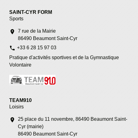
SAINT-CYR FORM
Sports
7 rue de la Mairie
location_on
86490 Beaumont Saint-Cyr
phone
+33 6 28 15 97 03
Pratique d'activités sportives et de la Gymnastique
Volontaire
TEAM910
Loisirs
25 place du 11 novembre, 86490 Beaumont Saint-
location_on
Cyr (mairie)
86490 Beaumont Saint-Cyr