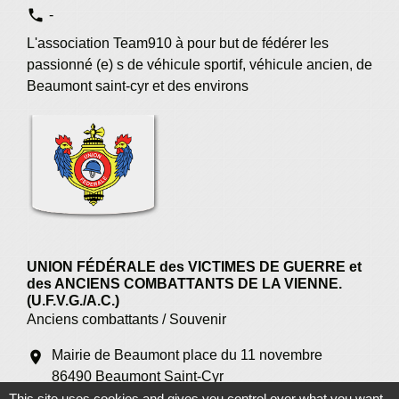
phone
-
L'association Team910 à pour but de fédérer les
passionné (e) s de véhicule sportif, véhicule ancien, de
Beaumont saint-cyr et des environs
UNION FÉDÉRALE des VICTIMES DE GUERRE et
des ANCIENS COMBATTANTS DE LA VIENNE.
(U.F.V.G./A.C.)
Anciens combattants / Souvenir
Mairie de Beaumont place du 11 novembre
location_on
86490 Beaumont Saint-Cyr
This site uses cookies and gives you control over what you want