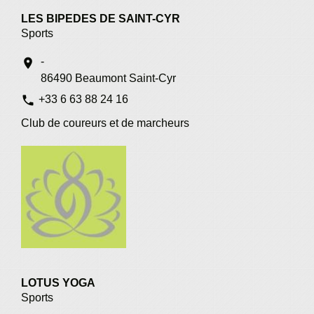
LES BIPEDES DE SAINT-CYR
Sports
-
location_on
86490 Beaumont Saint-Cyr
phone
+33 6 63 88 24 16
Club de coureurs et de marcheurs
LOTUS YOGA
Sports