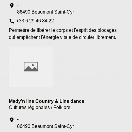
-
location_on
86490 Beaumont Saint-Cyr
phone
+33 6 29 46 84 22
Permettre de libérer le corps et l'esprit des blocages
qui empêchent l'énergie vitale de circuler librement.
Mady'n line Country & Line dance
Cultures régionales / Folklore
-
location_on
86490 Beaumont Saint-Cyr