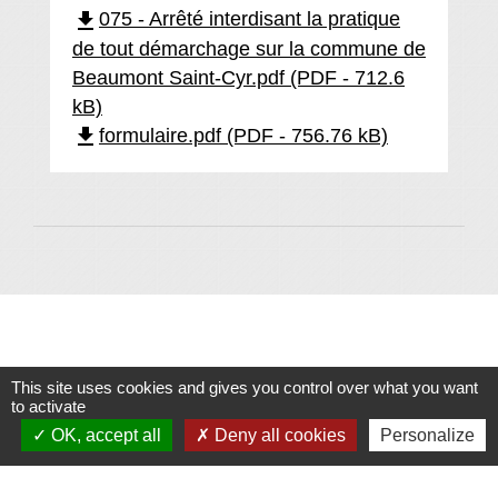
file_download
075 - Arrêté interdisant la pratique
de tout démarchage sur la commune de
Beaumont Saint-Cyr.pdf (PDF - 712.6
kB)
file_download
formulaire.pdf (PDF - 756.76 kB)
En un clic
This site uses cookies and gives you control over what you want
to activate
OK, accept all
Deny all cookies
Personalize
ACCUEIL MAIRIES
AGENDA
account_balance
date_range