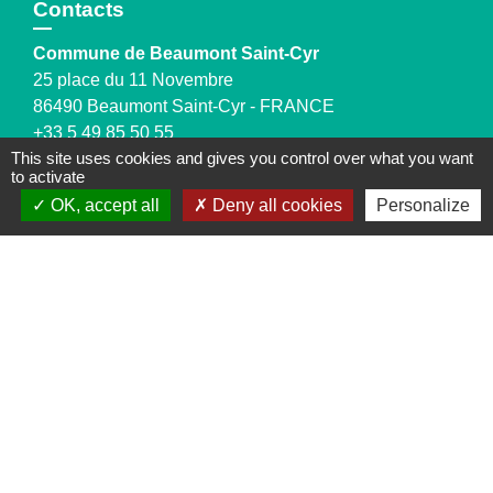
Contacts
Commune de Beaumont Saint-Cyr
25 place du 11 Novembre
86490 Beaumont Saint-Cyr - FRANCE
+33 5 49 85 50 55
This site uses cookies and gives you control over what you want
Contact par formulaire
to activate
OK, accept all
Deny all cookies
Personalize
Jumelages
Grindorff-Bizing
Halstroff
Laumesfeld
Mentions légales
-
Politique de confidentialité
-