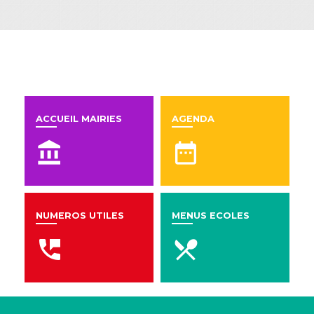
En un clic
ACCUEIL MAIRIES
AGENDA
account_balance
date_range
NUMEROS UTILES
MENUS ECOLES
perm_phone_msg
local_dining