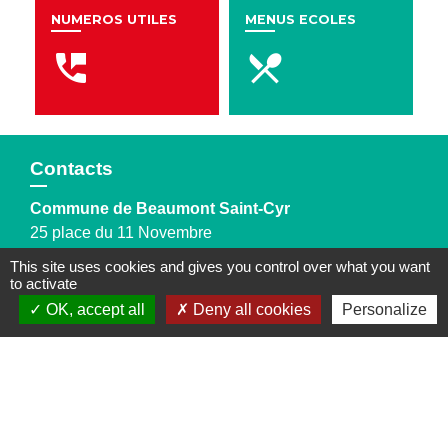
NUMEROS UTILES
MENUS ECOLES
perm_phone_msg
local_dining
Contacts
Commune de Beaumont Saint-Cyr
25 place du 11 Novembre
86490 Beaumont Saint-Cyr - FRANCE
This site uses cookies and gives you control over what you want
+33 5 49 85 50 55
to activate
Contact par formulaire
OK, accept all
Deny all cookies
Personalize
Jumelages