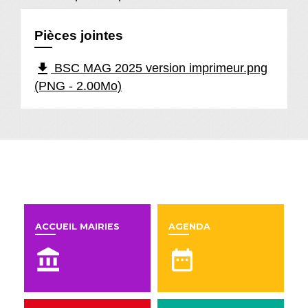
Pièces jointes
file_download
BSC MAG 2025 version imprimeur.png
(PNG - 2.00Mo)
En un clic
ACCUEIL MAIRIES
AGENDA
account_balance
date_range